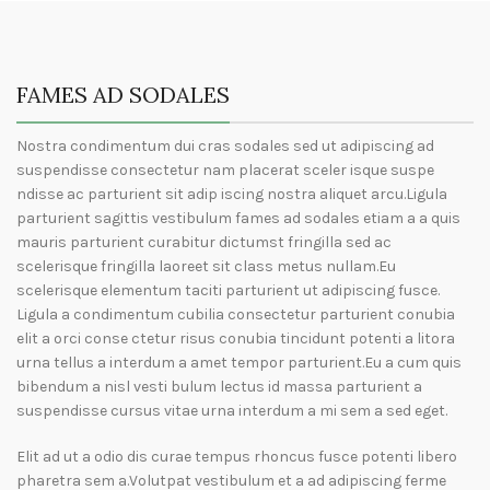
FAMES AD SODALES
Nostra condimentum dui cras sodales sed ut adipiscing ad
suspendisse consectetur nam placerat sceler isque suspe
ndisse ac parturient sit adip iscing nostra aliquet arcu.Ligula
parturient sagittis vestibulum fames ad sodales etiam a a quis
mauris parturient curabitur dictumst fringilla sed ac
scelerisque fringilla laoreet sit class metus nullam.Eu
scelerisque elementum taciti parturient ut adipiscing fusce.
Ligula a condimentum cubilia consectetur parturient conubia
elit a orci conse ctetur risus conubia tincidunt potenti a litora
urna tellus a interdum a amet tempor parturient.Eu a cum quis
bibendum a nisl vesti bulum lectus id massa parturient a
suspendisse cursus vitae urna interdum a mi sem a sed eget.
Elit ad ut a odio dis curae tempus rhoncus fusce potenti libero
pharetra sem a.Volutpat vestibulum et a ad adipiscing ferme