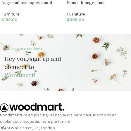
Augue adipiscing euismod
Eames lounge chair
Furniture
Furniture
$
199.00
$
399.00
LAOREET IN VITAE AMET
Hey you, sign up and
connect to
Woodmart!
Condimentum adipiscing vel neque dis nam parturient orci at
scelerisque neque dis nam parturient.
451 Wall Street, UK, London