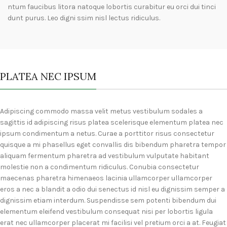
ntum faucibus litora natoque lobortis curabitur eu orci dui tinci
dunt purus. Leo digni ssim nisl lectus ridiculus.
PLATEA NEC IPSUM
Adipiscing commodo massa velit metus vestibulum sodales a
sagittis id adipiscing risus platea scelerisque elementum platea nec
ipsum condimentum a netus. Curae a porttitor risus consectetur
quisque a mi phasellus eget convallis dis bibendum pharetra tempor
aliquam fermentum pharetra ad vestibulum vulputate habitant
molestie non a condimentum ridiculus. Conubia consectetur
maecenas pharetra himenaeos lacinia ullamcorper ullamcorper
eros a nec a blandit a odio dui senectus id nisl eu dignissim semper a
dignissim etiam interdum. Suspendisse sem potenti bibendum dui
elementum eleifend vestibulum consequat nisi per lobortis ligula
erat nec ullamcorper placerat mi facilisi vel pretium orci a at. Feugiat