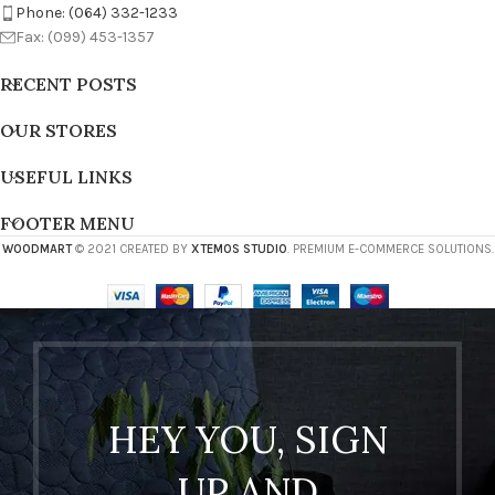
Phone: (064) 332-1233
Fax: (099) 453-1357
RECENT POSTS
OUR STORES
USEFUL LINKS
FOOTER MENU
WOODMART
© 2021 CREATED BY
XTEMOS STUDIO
. PREMIUM E-COMMERCE SOLUTIONS.
HEY YOU, SIGN
UP AND